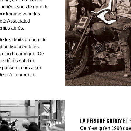
mportées sous le nom de
Brockhouse vend les
iété Associated
temps après.
te les droits du nom de
dian Motorcycle est
tation britannique. Ce
le décès subit de
e passent alors à son
tes s’effondrent et
LA PÉRIODE GILROY ET 
Ce n’est qu’en 1998 que 