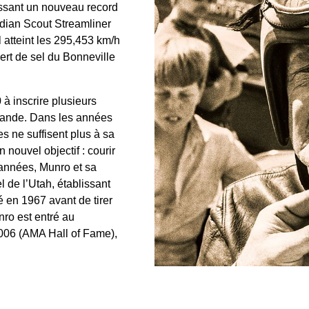
lissant un nouveau record
Indian Scout Streamliner
 atteint les 295,453 km/h
ert de sel du Bonneville
 inscrire plusieurs
élande. Dans les années
s ne suffisent plus à sa
n nouvel objectif : courir
s années, Munro et sa
l de l’Utah, établissant
é en 1967 avant de tirer
nro est entré au
006 (AMA Hall of Fame),