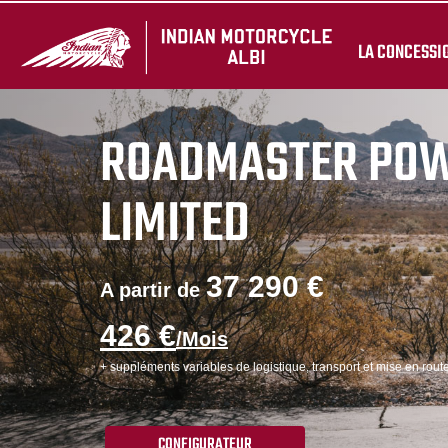
LA CONCESSI
ROADMASTER PO
LIMITED
37 290 €
A partir de
426 €
/Mois
+ suppléments variables de logistique, transport et mise en route
CONFIGURATEUR