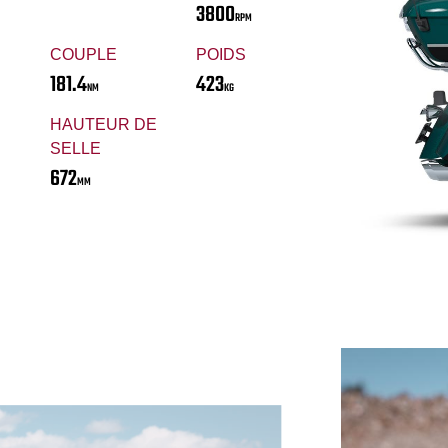
3800
RPM
COUPLE
POIDS
181.4
423
NM
KG
HAUTEUR DE
SELLE
672
MM