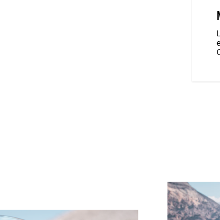
e selle duo moelleuse avec
ntes pour le passager et le
es carénages inférieurs rigides
au pilote d’adapter le flux d’air
s’agit d’avaler les kilomètres.